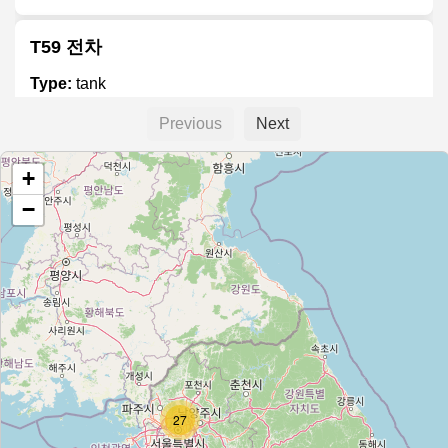
T59 전차
Type:
tank
Previous
Next
M107 157mm 자주포
+
Type:
tank
−
M46 '패튼' 전차
Type:
tank
M110 8인치 자주포
Type:
tank
27