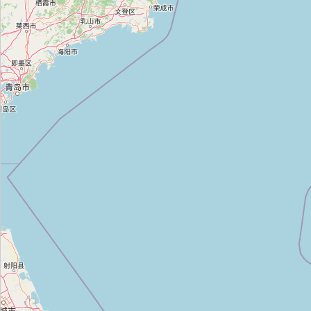
손길침구
Type:
bed
미성이불
Type:
bed
대진침대
Type:
bed
이브자리
Type:
bed