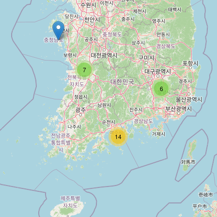
7
6
14