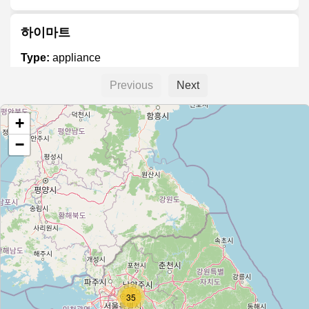
하이마트
Type:
appliance
Previous
Next
LG전자베스트샵 상일IC점
+
Type:
appliance
−
삼성디지털프라자
Type:
appliance
우리냉동
Type:
appliance
35