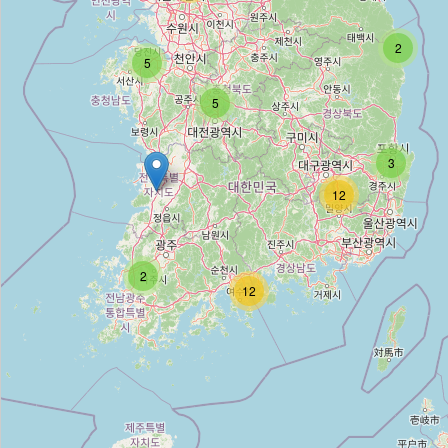
월드중고가잔마트
2
5
Type:
appliance
5
신성종합부품
3
Type:
appliance
12
삼성디지털플라자
2
Type:
appliance
12
LG 베스트샵 율량점
Type:
appliance